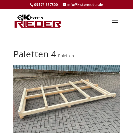
09176 997800
info@kistenrieder.de
Paletten 4
Paletten