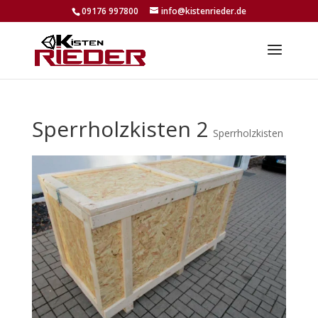
09176 997800
info@kistenrieder.de
Sperrholzkisten 2
Sperrholzkisten