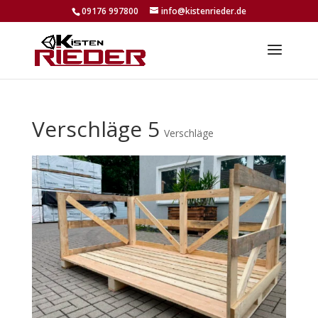
09176 997800
info@kistenrieder.de
Verschläge 5
Verschläge